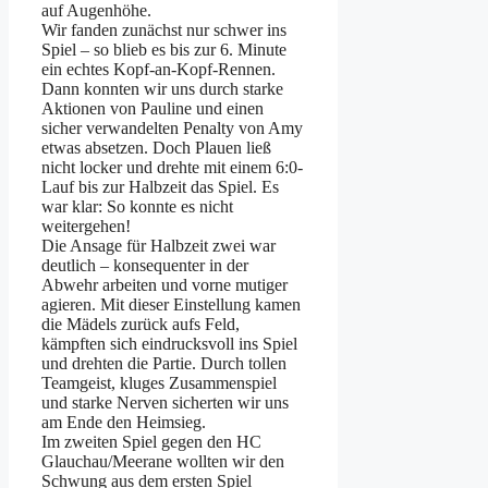
auf Augenhöhe.
Wir fanden zunächst nur schwer ins
Spiel – so blieb es bis zur 6. Minute
ein echtes Kopf-an-Kopf-Rennen.
Dann konnten wir uns durch starke
Aktionen von Pauline und einen
sicher verwandelten Penalty von Amy
etwas absetzen. Doch Plauen ließ
nicht locker und drehte mit einem 6:0-
Lauf bis zur Halbzeit das Spiel. Es
war klar: So konnte es nicht
weitergehen!
Die Ansage für Halbzeit zwei war
deutlich – konsequenter in der
Abwehr arbeiten und vorne mutiger
agieren. Mit dieser Einstellung kamen
die Mädels zurück aufs Feld,
kämpften sich eindrucksvoll ins Spiel
und drehten die Partie. Durch tollen
Teamgeist, kluges Zusammenspiel
und starke Nerven sicherten wir uns
am Ende den Heimsieg.
Im zweiten Spiel gegen den HC
Glauchau/Meerane wollten wir den
Schwung aus dem ersten Spiel