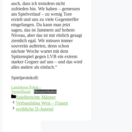
auch, dass ich trotzdem nicht
zufrieden bin. Wir haben – gemessen
am Spielverlauf – zu wenig Tore
erzielt und uns zu viele Gegentreffer
eingefangen. Da kann man jetzt
sagen, das ist Jammern auf hohem
Niveau, aber das ist mir ehrlich gesagt
ziemlich egal. Wir müssen immer
souverän auftreten, denn schon
nächste Woche wartet mit dem
Spitzenspiel gegen LVB ein extrem
starker Gegner auf uns – und das wird
alles andere als einfach.“
Spielprotokoll:
Landskron Pokal –
Viertelfinale
Herunterladen
Kategorien
Spielberichte Männer
Verbandsliga West – Frauen
weibliche D-Jugend