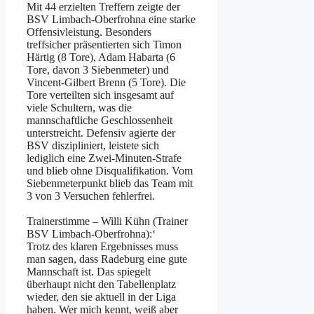
Mit 44 erzielten Treffern zeigte der
BSV Limbach-Oberfrohna eine starke
Offensivleistung. Besonders
treffsicher präsentierten sich Timon
Härtig (8 Tore), Adam Habarta (6
Tore, davon 3 Siebenmeter) und
Vincent-Gilbert Brenn (5 Tore). Die
Tore verteilten sich insgesamt auf
viele Schultern, was die
mannschaftliche Geschlossenheit
unterstreicht. Defensiv agierte der
BSV diszipliniert, leistete sich
lediglich eine Zwei-Minuten-Strafe
und blieb ohne Disqualifikation. Vom
Siebenmeterpunkt blieb das Team mit
3 von 3 Versuchen fehlerfrei.
Trainerstimme – Willi Kühn (Trainer
BSV Limbach-Oberfrohna):‘
Trotz des klaren Ergebnisses muss
man sagen, dass Radeburg eine gute
Mannschaft ist. Das spiegelt
überhaupt nicht den Tabellenplatz
wieder, den sie aktuell in der Liga
haben. Wer mich kennt, weiß aber