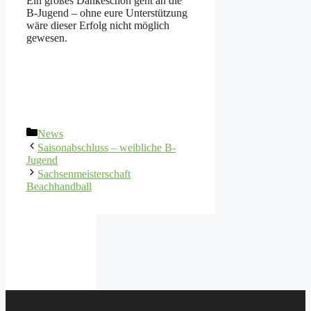
Ein großes Dankeschön geht an die
B-Jugend – ohne eure Unterstützung
wäre dieser Erfolg nicht möglich
gewesen.
Kategorien
News
Saisonabschluss – weibliche B-
Jugend
Sachsenmeisterschaft
Beachhandball