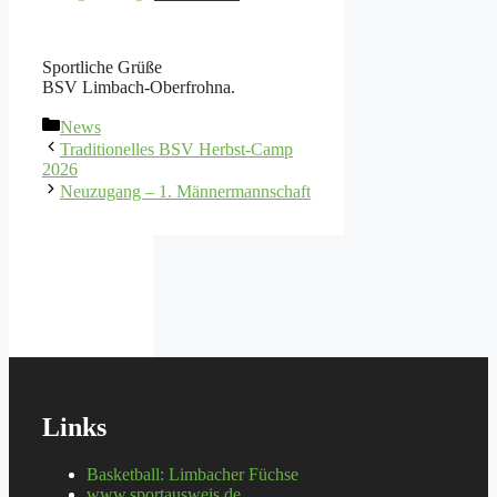
Sportliche Grüße
BSV Limbach-Oberfrohna.
Kategorien
News
Traditionelles BSV Herbst-Camp
2026
Neuzugang – 1. Männermannschaft
Links
Basketball: Limbacher Füchse
www.sportausweis.de