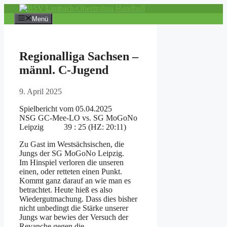
Zum
Inhalt
Menü
springen
Regionalliga Sachsen –
männl. C-Jugend
9. April 2025
Spielbericht vom 05.04.2025
NSG GC-Mee-LO vs. SG MoGoNo
Leipzig 39 : 25 (HZ: 20:11)
Zu Gast im Westsächsischen, die
Jungs der SG MoGoNo Leipzig.
Im Hinspiel verloren die unseren
einen, oder retteten einen Punkt.
Kommt ganz darauf an wie man es
betrachtet. Heute hieß es also
Wiedergutmachung. Dass dies bisher
nicht unbedingt die Stärke unserer
Jungs war bewies der Versuch der
Revanche gegen die